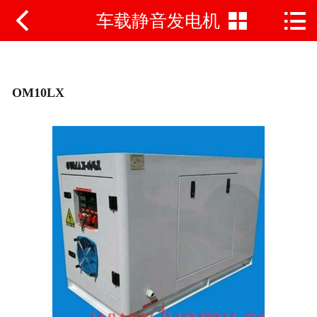



车载静音发电机
网站首页
公司简介
新闻动态
OM10LX
产品中心
产品对比
视频说明书
荣誉资质
联系方式