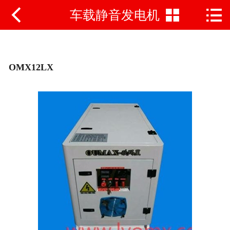



车载静音发电机
网站首页
公司简介
新闻动态
OMX12LX
产品中心
产品对比
视频说明书
荣誉资质
联系方式