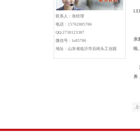
新
L
联系人：张经理
电话：15762085786
好
QQ:2730123387
亲
微信号：lx85786
地址：山东省临沂市后岗头工业园
啦
流
养
上